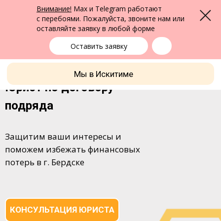
ФПК Альтернатива
Внимание!
Max и Telegram работают
Меню
Юридическая помощь в Бердске
и по всей России
с перебоями. Пожалуйста, звоните нам или
оставляйте заявку в любой форме
Бердск
+7 (383) 322-24-65
выбрать город
Оставить заявку
Мы в Искитиме
Юрист по договору
подряда
Защитим ваши интересы и
поможем избежать финансовых
потерь в г. Бердске
КОНСУЛЬТАЦИЯ ЮРИСТА