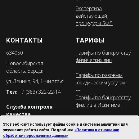
Экспертиза
действующей
процедуры БФЛ
КОНТАКТЫ
ТАРИФЫ
634050
Тарифы по банкротству
физических лиц
Новосибирская
область, Бердск
Тарифы по разовым
ул. Ленина, 94, 1-ый этаж
юридическим услугам
---
Тел:
+7 (383) 322-22-14
Тарифы по банкротству
физлиц в Искитиме
Служба контроля
качества
Тарифы по разовым
+7 (905) 951-32-97
Этот веб-сайт использует файлы cookie и системы аналитики для
юридическим услугам
улучшения работы сайта. Подробнее
«Политика в отношении
Телефон офиса в
обработки персональных данных»