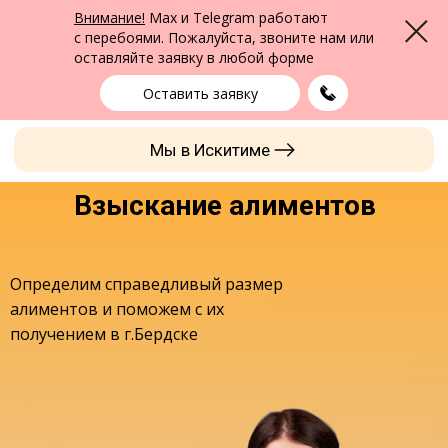
ФПК Альтернатива
Внимание!
Max и Telegram работают
Меню
Юридическая помощь в Бердске
и по всей России
с перебоями. Пожалуйста, звоните нам или
оставляйте заявку в любой форме
Бердск
+7 (383) 322-24-65
выбрать город
Оставить заявку
Мы в Искитиме
Взыскание алиментов
Определим справедливый размер
алиментов и поможем с их
получением в г.Бердске