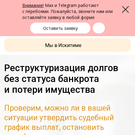
ФПК Альтернатива
Внимание!
Max и Telegram работают
Меню
Юридическая помощь в Бердске
и по всей России
с перебоями. Пожалуйста, звоните нам или
оставляйте заявку в любой форме
Бердск
+7 (383) 322-24-65
выбрать город
Оставить заявку
Мы в Искитиме
Реструктуризация долгов
без статуса банкрота
и потери имущества
Проверим, можно ли в вашей
ситуации утвердить судебный
график выплат, остановить
штрафы и сохранить имущество
Законный способ погашать
долг по утвержденному
плану
Сохранение имущества при