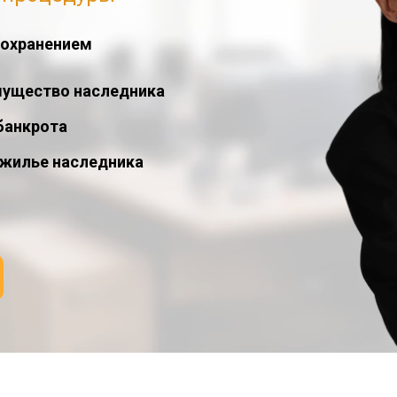
сохранением
мущество наследника
банкрота
 жилье наследника