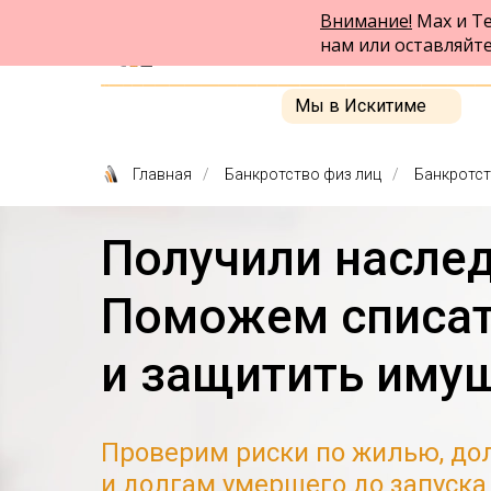
Внимание!
Max и Te
ФПК Альтернатива
нам или оставляйт
Юридическая помощь в Бердске
и по всей России
Мы в Искитиме
Главная
/
Банкротство физ лиц
/
Банкротст
Получили наслед
Поможем списат
и защитить иму
Проверим риски по жилью, до
и долгам умершего до запуск