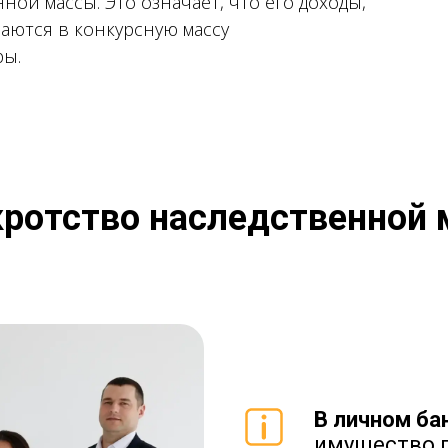
ной массы. Это означает, что его доходы,
аются в конкурсную массу
ры.
кротство наследственной 
В личном ба
имущество 