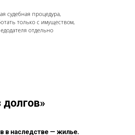
я судебная процедура,
отать только с имуществом,
ледодателя отдельно
з долгов»
в в наследстве — жилье.