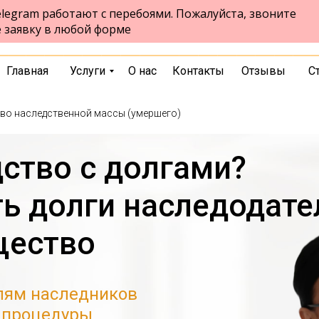
legram работают с перебоями. Пожалуйста, звоните
ул. Ленина, 94, 1- ый этаж
Бердск
е заявку в любой форме
пн-пт 9:00-17:00 сб 9:00-13:00
выбрать город
Главная
Услуги
О нас
Контакты
Отзывы
С
во наследственной массы (умершего)
ство с долгами?
ь долги наследодате
щество
лям наследников
а процедуры