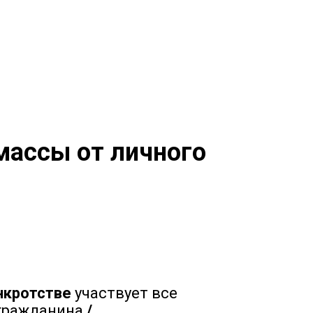
массы от личного
нкротстве
участвует все
гражданина
/