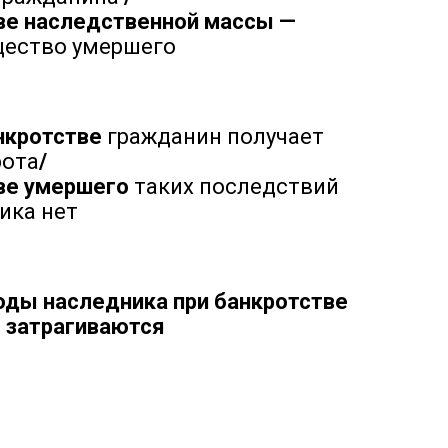
ве наследственной массы —
щество умершего
нкротстве
гражданин получает
рота
/
ве умершего
таких последствий
ика нет
ды наследника при банкротстве
 затрагиваются