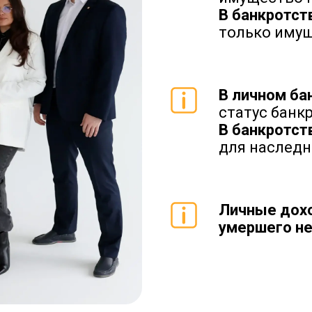
В банкротст
только иму
В личном ба
статус банк
В банкротст
для наследн
Личные дохо
умершего не