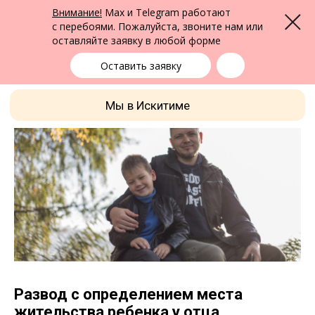
ФПК Альтернатива
Внимание!
Max и Telegram работают
Меню
Юридическая помощь в Бердске
и по всей России
с перебоями. Пожалуйста, звоните нам или
оставляйте заявку в любой форме
Бердск
+7 (383) 322-24-65
выбрать город
Оставить заявку
Мы в Искитиме
Развод с определением места
жительства ребенка у отца