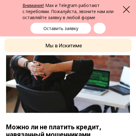
ФПК Альтернатива
Внимание!
Max и Telegram работают
Меню
Юридическая помощь в Бердске
и по всей России
с перебоями. Пожалуйста, звоните нам или
оставляйте заявку в любой форме
Бердск
+7 (383) 322-24-65
выбрать город
Оставить заявку
Мы в Искитиме
Можно ли не платить кредит,
навязанный мошенниками