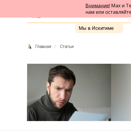
Внимание!
Max и Te
ФПК Альтернатива
нам или оставляйт
Юридическая помощь в Бердске
и по всей России
Мы в Искитиме
Главная
/
Статьи