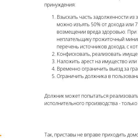
принуждения:
Взыскать часть задолженности из з
можно изъять 50% от дохода или 70
возмещении вреда здоровью. При 
неплательщику прожиточный миним
перечень источников дохода, с ко
Конфисковать, реализовать имущес
Наложить арест на имущество или с
Временно ограничить выезд за гран
Ограничить должника в пользован
Должник может попытаться реализовать
исполнительного производства - только 
Так, приставы не вправе приходить домо