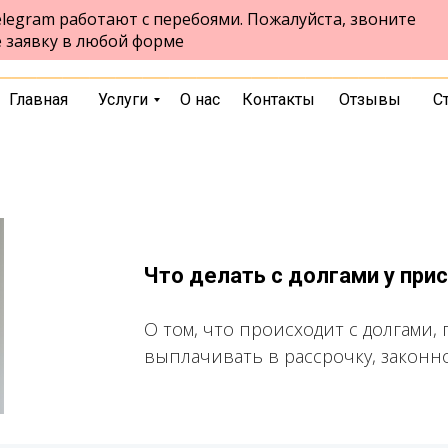
legram работают с перебоями. Пожалуйста, звоните
ул. Ленина, 94, 1- ый этаж
Бердск
е заявку в любой форме
пн-пт 9:00-17:00 сб 9:00-13:00
выбрать город
Главная
Услуги
О нас
Контакты
Отзывы
С
Что делать с долгами у при
О том, что происходит с долгами,
выплачивать в рассрочку, законн