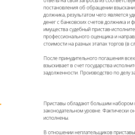
ответы на свои запросы из соответств
постановления об обращении взыскания
должника, результатом чего является у
денег с банковских счетов должника и 
имущества судебный пристав-исполните
профессионального оценщика и направл
стоимости на разных этапах торгов (в с
После принудительного погашения всех
взыскивает в счет государства исполни
задолженности. Производство по делу з
Приставы обладают большим набором п
законодательном уровне. Фактически он
исполнены.
В отношении неплательщиков приставы