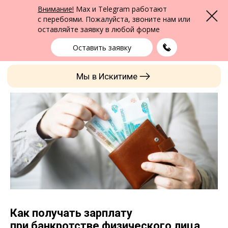
ФПК Альтернатива
Внимание!
Max и Telegram работают
Меню
Юридическая помощь в Бердске
и по всей России
с перебоями. Пожалуйста, звоните нам или
оставляйте заявку в любой форме
Бердск
+7 (383) 322-24-65
выбрать город
Оставить заявку
Мы в Искитиме
Как получать зарплату
при банкротстве физического лица