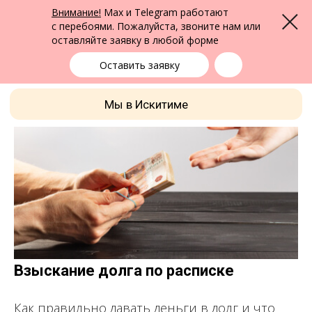
ФПК Альтернатива
Внимание!
Max и Telegram работают
Меню
Юридическая помощь в Бердске
и по всей России
с перебоями. Пожалуйста, звоните нам или
оставляйте заявку в любой форме
Бердск
+7 (383) 322-24-65
выбрать город
Оставить заявку
Мы в Искитиме
Взыскание долга по расписке
Как правильно давать деньги в долг и что