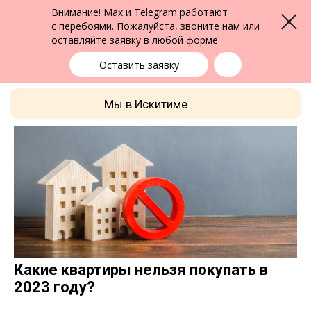
ФПК Альтернатива
Внимание!
Max и Telegram работают
Меню
Юридическая помощь в Бердске
и по всей России
с перебоями. Пожалуйста, звоните нам или
оставляйте заявку в любой форме
Бердск
+7 (383) 322-24-65
выбрать город
Оставить заявку
Мы в Искитиме
Какие квартиры нельзя покупать в
2023 году?