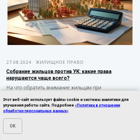
27.08.2024
ЖИЛИЩНОЕ ПРАВО
Собрание жильцов против УК: какие права
нарушаются чаще всего?
На что обратить внимание жильцам при
взаимодействии с управляющей компанией, какие
Этот веб-сайт использует файлы cookie и системы аналитики для
права чаще всего нарушаются и можно ли их
улучшения работы сайта. Подробнее
«Политика в отношении
восстановить во избежание денежных потерь.
обработки персональных данных»
OK