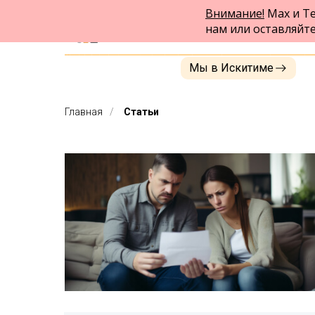
Внимание!
Max и Te
ФПК Альтернатива
нам или оставляйт
Юридическая помощь в Бердске
и по всей России
Мы в Искитиме
Главная
/
Статьи