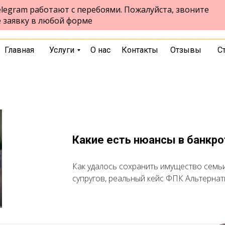
legram работают с перебоями. Пожалуйста, звоните
ул. Ленина, 94, 1- ый этаж
Бердск
е заявку в любой форме
пн-пт 9:00-17:00 сб 9:00-13:00
выбрать город
Главная
Услуги
О нас
Контакты
Отзывы
С
Какие есть нюансы в банкро
Как удалось сохранить имущество семьи
супругов, реальный кейс ФПК Альтерна