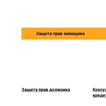
Защита прав заёмщика
Защита прав должника
Консу
креди