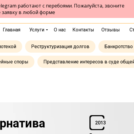
legram работают с перебоями. Пожалуйста, звоните
ул. Ленина, 94, 1- ый этаж
Бердск
е заявку в любой форме
пн-пт 9:00-17:00 сб 9:00-13:00
выбрать город
Главная
Услуги
О нас
Контакты
Отзывы
С
потекой
Реструктуризация долгов
Банкротство
ейные споры
Представление интересов в суде обще
рнатива
2013