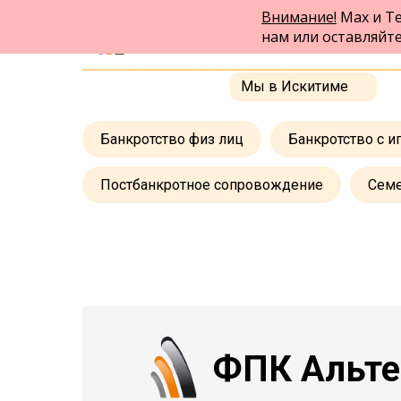
Внимание!
Max и Te
ФПК Альтернатива
нам или оставляйт
Юридическая помощь в Бердске
и по всей России
Мы в Искитиме
Банкротство физ лиц
Банкротство с и
Постбанкротное сопровождение
Сем
ФПК Альте